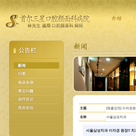
主题
[앵콜강연] 이자경원
名称
서울삼성치과
서울삼성치과 이자경 원장!! 